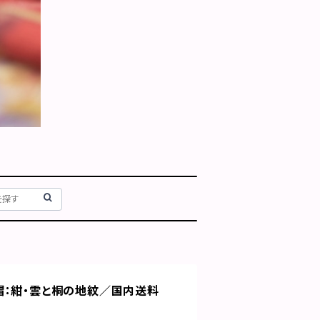
帽：紺・雲と桐の地紋／国内送料