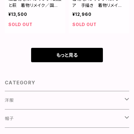
と萩 着物リメイク／国内
ア 手描き 着物リメイ
送料無料／２営業日以内発
ク 国内送料無料 1901h
¥13,500
¥12,960
送 1905h006
0２
SOLD OUT
SOLD OUT
もっと見る
CATEGORY
洋服
ワンピース
帽子