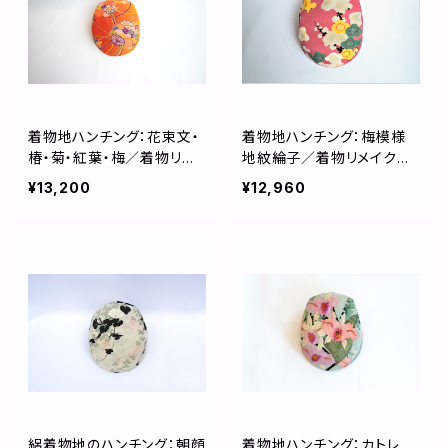
着物地ハンチング：花束文・
着物地ハンチング：梅模様
椿・菊・紅葉・梅／着物リメ
地紋綸子／着物リメイク／
イク／国内送料無料／２営
国内送料無料／２営業日以
¥13,200
¥12,960
業日以内発送 2001h04
内発送 1906h20
絽着物地のハンチング：朝顔
着物地ハンチング：カトレ