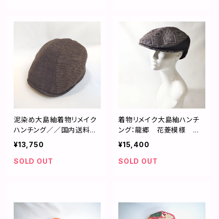
泥染め大島紬着物リメイク
着物リメイク大島紬ハンチ
ハンチング／／国内送料無
ング：龍郷 花菱模様 泥
料／２営業日以内発送／21
染め アンティーク着物
¥13,750
¥15,400
12h02
国内送料無料 サイズ直し無
料/2109h03
SOLD OUT
SOLD OUT