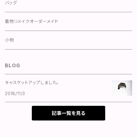
スカート
スカート
ハンチング
バッグ
ドレス
パンツ
キャスケット
着物リメイクオーダーメイド
カーディガン
ベレー
小物
トップス
つば広
BLOG
アウター
ハット
キャスケットアップしました。
2018/11/3
記事一覧を見る