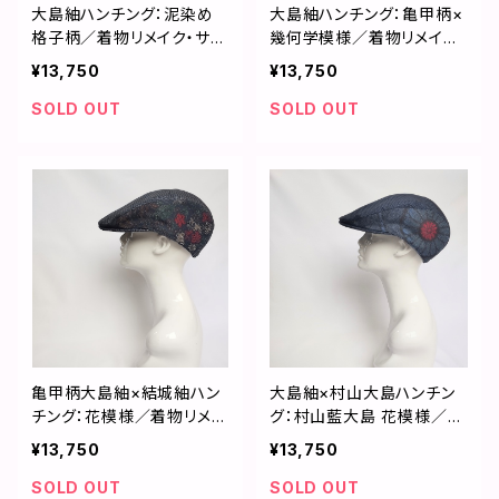
大島紬ハンチング：泥染め
大島紬ハンチング：亀甲柄×
格子柄／着物リメイク・サイ
幾何学模様／着物リメイク・
ズ直し無料・国内送料無料
サイズ直し無料・国内送料
¥13,750
¥13,750
／2202h04
無料／2202h03
SOLD OUT
SOLD OUT
亀甲柄大島紬×結城紬ハン
大島紬×村山大島ハンチン
チング：花模様／着物リメイ
グ：村山藍大島 花模様／着
ク・サイズ直し無料・国内送
物リメイク・サイズ直し無
¥13,750
¥13,750
料無料／2202h02
料・国内送料無料／2202h
01
SOLD OUT
SOLD OUT