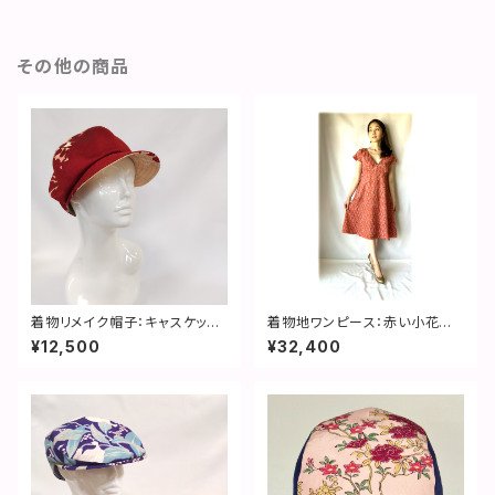
その他の商品
着物リメイク帽子：キャスケット
着物地ワンピース：赤い小花柄・
／赤・薔薇の影絵・サイズ直し無
２営業日以内発送・国内送料無
¥12,500
¥32,400
料・国内送料無料／2210ca03
料・セミオーダー可／1908d05