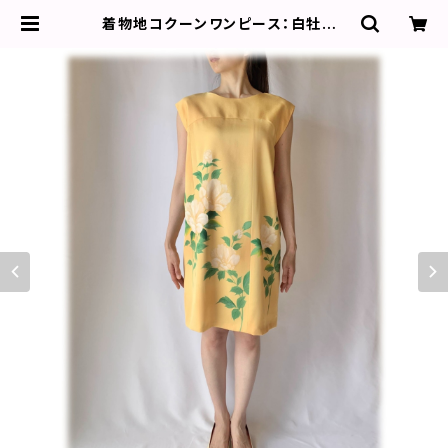
着物地コクーンワンピース：白牡丹・
オレンジ／着物リメイク・２営業日以
内発送・国内送料無料 ／ 2004d04
| 椿屋 KIMONO DRESS