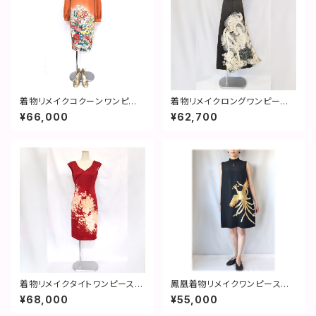
着物リメイクコクーンワンピー
着物リメイクロングワンピース
ス／花尽くし／コクーンドレス／
／鳳凰と牡丹／エンパイアドレ
¥66,000
¥62,700
2営業日以内発送／国内送料無
ス／2営業日以内発送／国内送
料 ／ 2301d02
料無料 ／ 2204d03
着物リメイクタイトワンピース／
鳳凰着物リメイクワンピース／
薔薇／カシュクール風／2営業
刺繍／ハイネックコクーンワン
¥68,000
¥55,000
日以内発送／国内送料無料 ／
ピース：２営業日以内発送・国内
2210d06
送料無料 ／ 2110d01