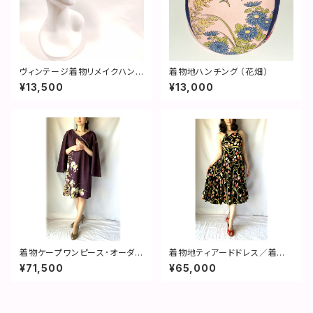
ヴィンテージ着物リメイクハンチ
着物地ハンチング （花畑）
ング： 百合・サイズ直し無料／2
¥13,500
¥13,000
310h05
着物ケープワンピース･オーダー
着物地ティアードドレス／着物
可：刺繍菊模様・訪問着・着物リ
ワンピース／着物ドレス／和ド
¥71,500
¥65,000
メイク・着物リメイクドレス・国
レス 1903ｄ01
内送料無料・２日以内発送・190
4d01