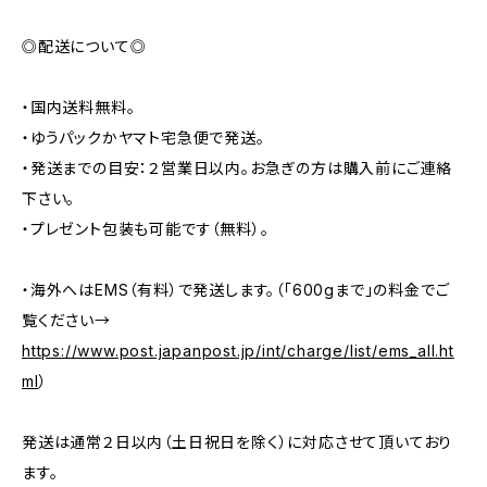
◎配送について◎​
・国内送料無料。​
・ゆうパックかヤマト宅急便で発送。​
・発送までの目安：２営業日以内。お急ぎの方は購入前にご連絡
下さい。​
・プレゼント包装も可能です（無料）。
・海外へはEMS（有料）で発送します。（「600gまで」の料金でご
覧ください→
https://www.post.japanpost.jp/int/charge/list/ems_all.ht
ml
）​
発送は通常２日以内（土日祝日を除く）に対応させて頂いており
ます。​