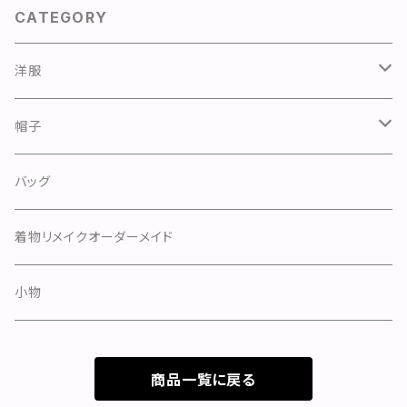
CATEGORY
洋服
ワンピース
帽子
スカート
スカート
ハンチング
バッグ
ドレス
パンツ
キャスケット
着物リメイクオーダーメイド
カーディガン
ベレー
小物
トップス
つば広
商品一覧に戻る
アウター
ハット