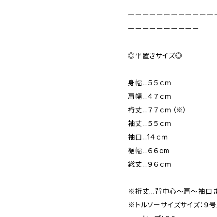
ーーーーーーーーーーーー
ーーーーーーーーーー
◎平置きサイズ◎
身幅…５５ｃｍ
肩幅…４７ｃｍ
裄丈…７７ｃｍ（※）
袖丈…５５ｃｍ
袖口…1４ｃｍ
裾幅…６６cm
総丈…９６ｃｍ
※裄丈…背中心～肩～袖口
※トルソーサイズサイズ：９号