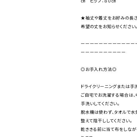
㎝ ヒップ：８０㎝
★袖丈や着丈をお好みの長さ
希望の丈をお知らせください
ーーーーーーーーーーーー
ーーーーーーーーーー
◎お手入れ方法◎
ドライクリーニングまたは手
ご自宅でお洗濯する場合は、
手洗いしてください。
脱水機は使わず、タオルで水
整えて陰干ししてください。
乾ききる前に当て布をしなが