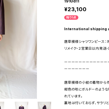
1910d11
¥23,100
残り1点
International shipping 
唐草模様シャツワンピース：ネ
リメイク・２営業日以内発送・国
ーーーーーーーーーーーー
ーーーーーーー
唐草模様の小紋の着物から作
紺色の地にボルドーのような
れています。
裏地は付いておらず、サラリ