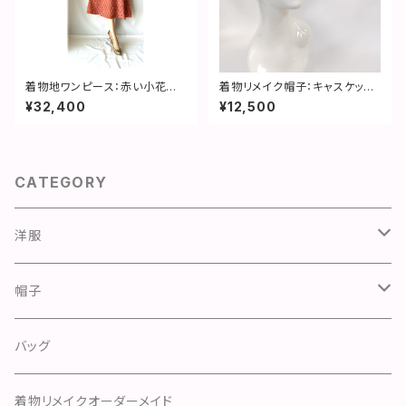
着物地ワンピース：赤い小花柄・
着物リメイク帽子：キャスケット
２営業日以内発送・国内送料無
／赤・薔薇の影絵・サイズ直し無
¥32,400
¥12,500
料・セミオーダー可／1908d05
料・国内送料無料／2210ca03
CATEGORY
洋服
ワンピース
帽子
スカート
スカート
ハンチング
バッグ
ドレス
パンツ
キャスケット
着物リメイクオーダーメイド