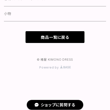
カーディガン
ベレー
小物
トップス
つば広
商品一覧に戻る
アウター
ハット
© 椿屋 KIMONO DRESS
Powered by
ショップに質問する