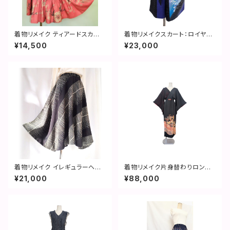
着物リメイク ティアードスカート
着物リメイクスカート：ロイヤル
❨市松模様 花柄❩
ブルー／2507s01
¥14,500
¥23,000
着物リメイク イレギュラーヘム
着物リメイク片身替わりロング
スカート：金銀ライン ／ 2312s
ドレス／鳳凰／ 2509d01
¥21,000
¥88,000
k02