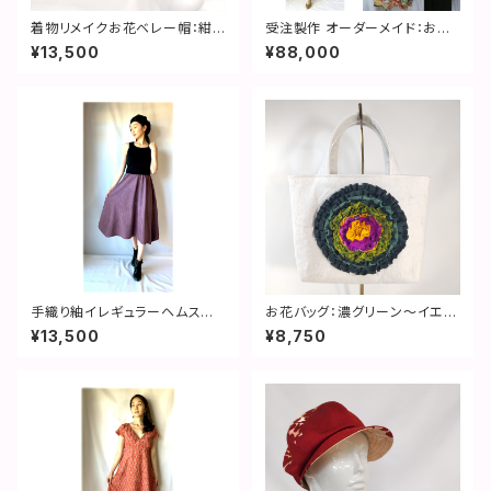
着物リメイクお花ベレー帽：紺・
受注製作 オーダーメイド：お持
雲と桐の地紋／国内送料無料
込着物をケープワンピースにリ
¥13,500
¥88,000
／2301b03
メイク(ミニ〜膝丈)
手織り紬イレギュラーヘムスカ
お花バッグ：濃グリーン～イエロ
ート：縞・紫・ピンストライプ・着
ー花×帯芯地／着物リメイク・国
¥13,500
¥8,750
物リメイク・２営業日以内発送・
内送料無料・２営業日以内発送
国内送料無料 ／ 1908sk0
／2208b08