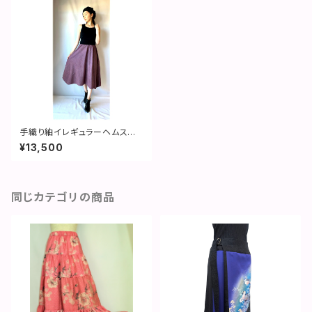
手織り紬イレギュラーヘムスカ
ート：縞・紫・ピンストライプ・着
¥13,500
物リメイク・２営業日以内発送・
国内送料無料 ／ 1908sk0
同じカテゴリの商品