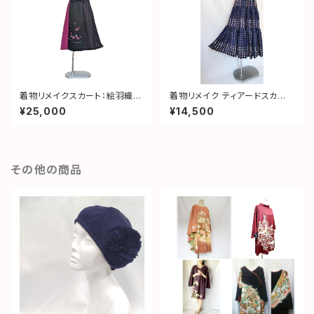
着物リメイクスカート：絵羽織刺
着物リメイク ティアードスカート
繍花／2507s02
❨独楽❩
¥25,000
¥14,500
その他の商品