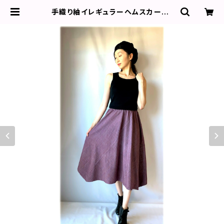
手織り紬イレギュラーヘムスカート：
縞・紫・ピンストライプ・着物リメイク・
２営業日以内発送・国内送料無料 ／ 1
908sk0 | 椿屋 KIMONO DRESS