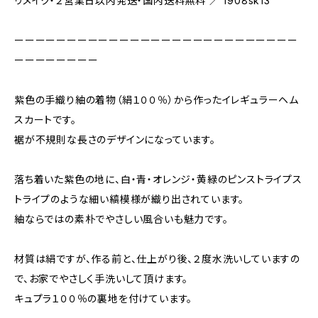
リメイク・２営業日以内発送・国内送料無料 ／ 1908sk13
ーーーーーーーーーーーーーーーーーーーーーーーーーーー
ーーーーーーーー
紫色の手織り紬の着物（絹１００％）から作ったイレギュラーヘム
スカートです。
裾が不規則な長さのデザインになっています。
落ち着いた紫色の地に、白・青・オレンジ・黄緑のピンストライプス
トライプのような細い縞模様が織り出されています。
紬ならではの素朴でやさしい風合いも魅力です。
材質は絹ですが、作る前と、仕上がり後、２度水洗いしていますの
で、お家でやさしく手洗いして頂けます。
キュプラ１００％の裏地を付けています。