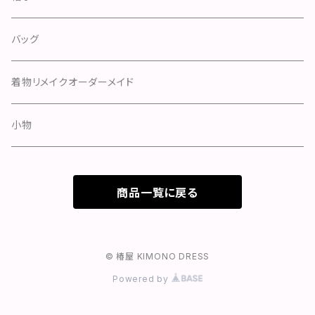
スカート
スカート
ハンチング
バッグ
ドレス
パンツ
キャスケット
着物リメイクオーダーメイド
カーディガン
ベレー
小物
トップス
つば広
商品一覧に戻る
アウター
ハット
© 椿屋 KIMONO DRESS
Powered by