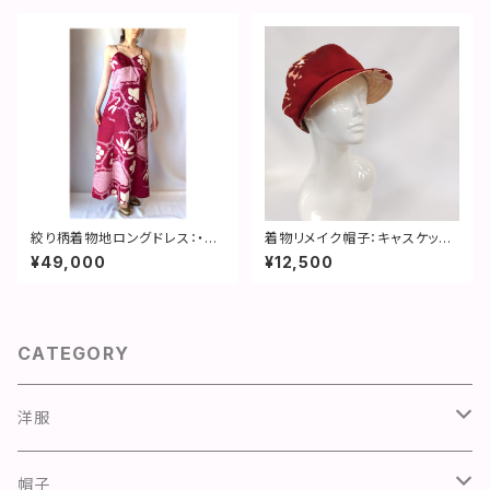
絞り柄着物地ロングドレス：・着
着物リメイク帽子：キャスケット
物リメイク・２営業日以内発送・
／赤・薔薇の影絵・サイズ直し無
¥49,000
¥12,500
国内送料無料 ／ 1908d02
料・国内送料無料／2210ca03
CATEGORY
洋服
ワンピース
帽子