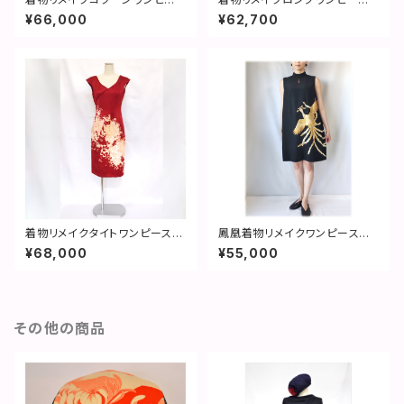
ス／花尽くし／コクーンドレス／
／鳳凰と牡丹／エンパイアドレ
¥66,000
¥62,700
2営業日以内発送／国内送料無
ス／2営業日以内発送／国内送
料 ／ 2301d02
料無料 ／ 2204d03
着物リメイクタイトワンピース／
鳳凰着物リメイクワンピース／
薔薇／カシュクール風／2営業
刺繍／ハイネックコクーンワン
¥68,000
¥55,000
日以内発送／国内送料無料 ／
ピース：２営業日以内発送・国内
2210d06
送料無料 ／ 2110d01
その他の商品