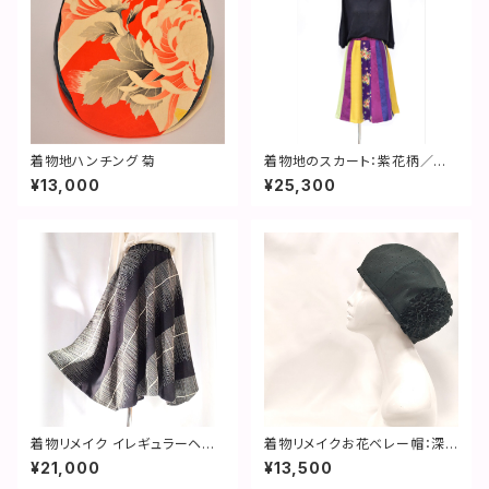
着物地ハンチング 菊
着物地のスカート：紫花柄／着
物リメイク／国内送料無料／２
¥13,000
¥25,300
営業日以内発送／2002s03
着物リメイク イレギュラーヘム
着物リメイクお花ベレー帽：深
スカート：金銀ライン ／ 2312s
緑・雨コート生地 着物リメイク
¥21,000
¥13,500
k02
／国内送料無料／2301b04