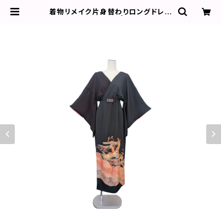
着物リメイク片身替わりロングドレス
／鳳凰／ 2509d01 | 椿屋 KIMON
O DRESS